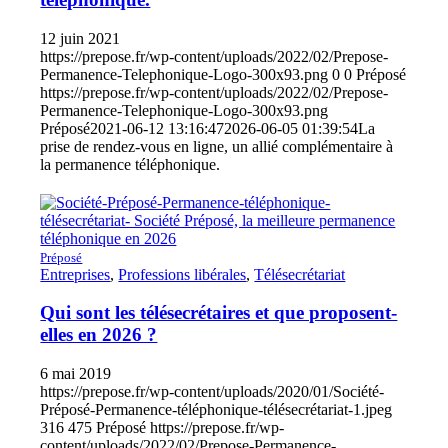
12 juin 2021
https://prepose.fr/wp-content/uploads/2022/02/Prepose-
Permanence-Telephonique-Logo-300x93.png
0
0
Préposé
https://prepose.fr/wp-content/uploads/2022/02/Prepose-
Permanence-Telephonique-Logo-300x93.png
Préposé
2021-06-12 13:16:47
2026-06-05 01:39:54
La
prise de rendez-vous en ligne, un allié complémentaire à
la permanence téléphonique.
Préposé
Entreprises
,
Professions libérales
,
Télésecrétariat
Qui sont les télésecrétaires et que proposent-
elles en 2026 ?
6 mai 2019
https://prepose.fr/wp-content/uploads/2020/01/Société-
Préposé-Permanence-téléphonique-télésecrétariat-1.jpeg
316
475
Préposé
https://prepose.fr/wp-
content/uploads/2022/02/Prepose-Permanence-