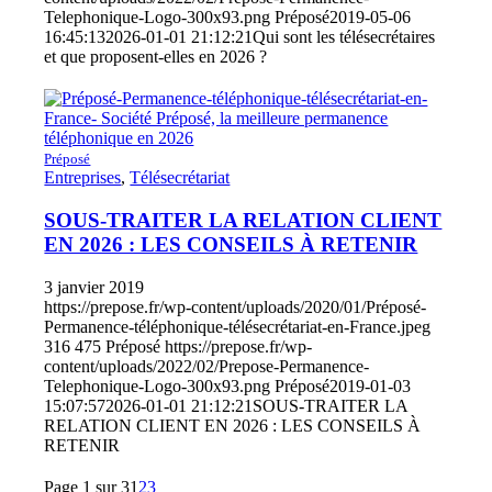
Telephonique-Logo-300x93.png
Préposé
2019-05-06
16:45:13
2026-01-01 21:12:21
Qui sont les télésecrétaires
et que proposent-elles en 2026 ?
Préposé
Entreprises
,
Télésecrétariat
SOUS-TRAITER LA RELATION CLIENT
EN 2026 : LES CONSEILS À RETENIR
3 janvier 2019
https://prepose.fr/wp-content/uploads/2020/01/Préposé-
Permanence-téléphonique-télésecrétariat-en-France.jpeg
316
475
Préposé
https://prepose.fr/wp-
content/uploads/2022/02/Prepose-Permanence-
Telephonique-Logo-300x93.png
Préposé
2019-01-03
15:07:57
2026-01-01 21:12:21
SOUS-TRAITER LA
RELATION CLIENT EN 2026 : LES CONSEILS À
RETENIR
Page 1 sur 3
1
2
3